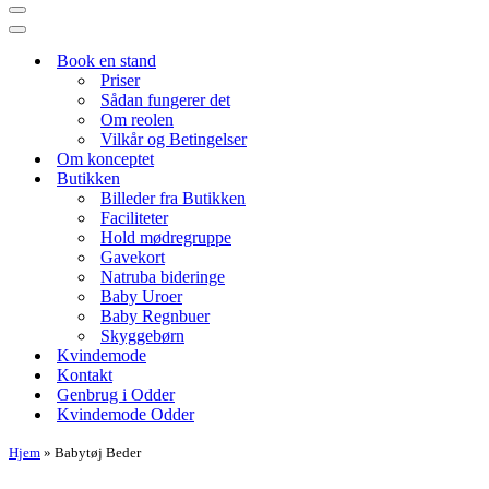
Navigation
menu
Navigation
menu
Book en stand
Priser
Sådan fungerer det
Om reolen
Vilkår og Betingelser
Om konceptet
Butikken
Billeder fra Butikken
Faciliteter
Hold mødregruppe
Gavekort
Natruba bideringe
Baby Uroer
Baby Regnbuer
Skyggebørn
Kvindemode
Kontakt
Genbrug i Odder
Kvindemode Odder
Hjem
»
Babytøj Beder