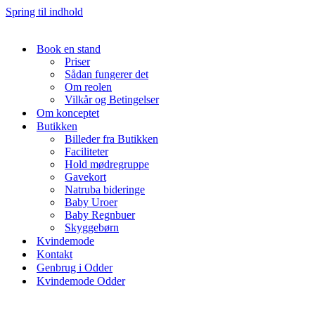
Spring til indhold
Book en stand
Priser
Sådan fungerer det
Om reolen
Vilkår og Betingelser
Om konceptet
Butikken
Billeder fra Butikken
Faciliteter
Hold mødregruppe
Gavekort
Natruba bideringe
Baby Uroer
Baby Regnbuer
Skyggebørn
Kvindemode
Kontakt
Genbrug i Odder
Kvindemode Odder