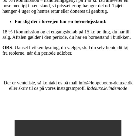
50 % i kommission – håndteringsgebyr på 149 kr. Du afleverer en
pose med tøj i pæn stand, vi prissætter og hænger det ud. Tøjet
hænger 4 uger og hentes retur eller doneres til genbrug.
For dig der i forvejen har en børnetøjsstand:
18 % i kommission og et engangsbeløb på 15 kr. pr. ting, du har til
salg. Aftalen gælder i den periode, du har en børnestand i butikken.
OBS
: Uanset hvilken løsning, du vælger, skal du selv hente dit tøj
fra reolerne, når din periode udløber.
Der er venteliste, så kontakt os på mail info@loppeboern-deluxe.dk
eller skriv til os på vores instagramprofil
lbdeluxe.kvindemode