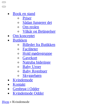
Navigation
menu
Navigation
menu
Book en stand
Priser
Sådan fungerer det
Om reolen
Vilkår og Betingelser
Om konceptet
Butikken
Billeder fra Butikken
Faciliteter
Hold mødregruppe
Gavekort
Natruba bideringe
Baby Uroer
Baby Regnbuer
Skyggebørn
Kvindemode
Kontakt
Genbrug i Odder
Kvindemode Odder
Hjem
»
Kvindemode