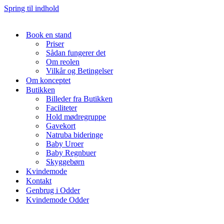
Spring til indhold
Book en stand
Priser
Sådan fungerer det
Om reolen
Vilkår og Betingelser
Om konceptet
Butikken
Billeder fra Butikken
Faciliteter
Hold mødregruppe
Gavekort
Natruba bideringe
Baby Uroer
Baby Regnbuer
Skyggebørn
Kvindemode
Kontakt
Genbrug i Odder
Kvindemode Odder