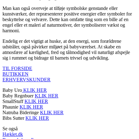
Man kan også overveje at tilføje symbolske genstande eller
kunstværker, der repræsenterer positive energier eller symboler for
beskyttelse og velvære. Dette kan omfatte ting som en bille af en
engel eller et maleri af naturmotiver, der symboliserer vækst og
harmoni.
Endelig er det vigtigt at huske, at den energi, som forældrene
udstråler, også påvirker miljøet på babyværelset. At skabe en
atmosfære af kærlighed, fred og tålmodighed vil naturligt afspejle
sig i rummet og bidrage til barnets trivsel og udvikling.
TIL FORSIDE
BUTIKKEN
ERHVERVSKUNDER
Baby Uro
KLIK HER
Baby Regnbuer
KLIK HER
SmallStuff
KLIK HER
Phaunie
KLIK HER
Natruba Bideringe
KLIK HER
Bibs Sutter
KLIK HER
Se også
Hæklet.dk