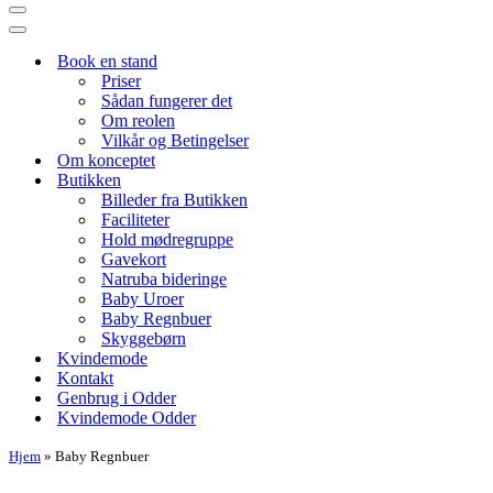
Navigation
menu
Navigation
menu
Book en stand
Priser
Sådan fungerer det
Om reolen
Vilkår og Betingelser
Om konceptet
Butikken
Billeder fra Butikken
Faciliteter
Hold mødregruppe
Gavekort
Natruba bideringe
Baby Uroer
Baby Regnbuer
Skyggebørn
Kvindemode
Kontakt
Genbrug i Odder
Kvindemode Odder
Hjem
»
Baby Regnbuer