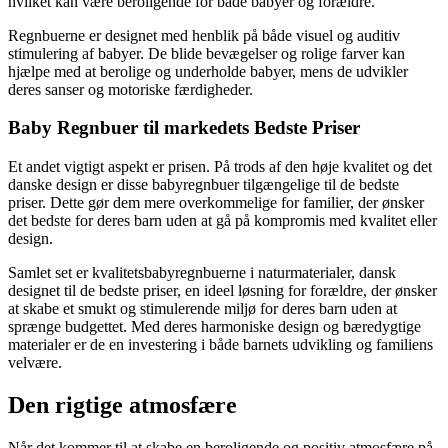
hvilket kan være beroligende for både babyer og forældre.
Regnbuerne er designet med henblik på både visuel og auditiv
stimulering af babyer. De blide bevægelser og rolige farver kan
hjælpe med at berolige og underholde babyer, mens de udvikler
deres sanser og motoriske færdigheder.
Baby Regnbuer til markedets Bedste Priser
Et andet vigtigt aspekt er prisen. På trods af den høje kvalitet og det
danske design er disse babyregnbuer tilgængelige til de bedste
priser. Dette gør dem mere overkommelige for familier, der ønsker
det bedste for deres barn uden at gå på kompromis med kvalitet eller
design.
Samlet set er kvalitetsbabyregnbuerne i naturmaterialer, dansk
designet til de bedste priser, en ideel løsning for forældre, der ønsker
at skabe et smukt og stimulerende miljø for deres barn uden at
sprænge budgettet. Med deres harmoniske design og bæredygtige
materialer er de en investering i både barnets udvikling og familiens
velvære.
Den rigtige atmosfære
Når det kommer til at skabe en beroligende og positiv atmosfære på