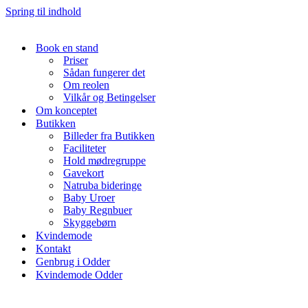
Spring til indhold
Book en stand
Priser
Sådan fungerer det
Om reolen
Vilkår og Betingelser
Om konceptet
Butikken
Billeder fra Butikken
Faciliteter
Hold mødregruppe
Gavekort
Natruba bideringe
Baby Uroer
Baby Regnbuer
Skyggebørn
Kvindemode
Kontakt
Genbrug i Odder
Kvindemode Odder