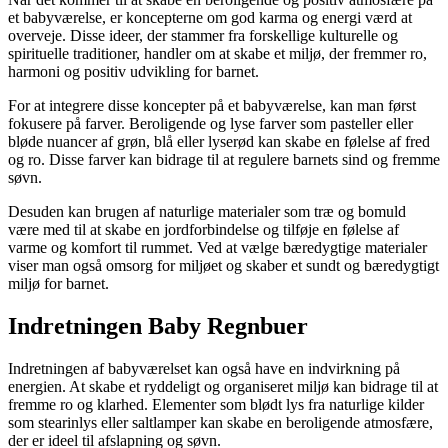
et babyværelse, er koncepterne om god karma og energi værd at
overveje. Disse ideer, der stammer fra forskellige kulturelle og
spirituelle traditioner, handler om at skabe et miljø, der fremmer ro,
harmoni og positiv udvikling for barnet.
For at integrere disse koncepter på et babyværelse, kan man først
fokusere på farver. Beroligende og lyse farver som pasteller eller
bløde nuancer af grøn, blå eller lyserød kan skabe en følelse af fred
og ro. Disse farver kan bidrage til at regulere barnets sind og fremme
søvn.
Desuden kan brugen af naturlige materialer som træ og bomuld
være med til at skabe en jordforbindelse og tilføje en følelse af
varme og komfort til rummet. Ved at vælge bæredygtige materialer
viser man også omsorg for miljøet og skaber et sundt og bæredygtigt
miljø for barnet.
Indretningen Baby Regnbuer
Indretningen af babyværelset kan også have en indvirkning på
energien. At skabe et ryddeligt og organiseret miljø kan bidrage til at
fremme ro og klarhed. Elementer som blødt lys fra naturlige kilder
som stearinlys eller saltlamper kan skabe en beroligende atmosfære,
der er ideel til afslapning og søvn.