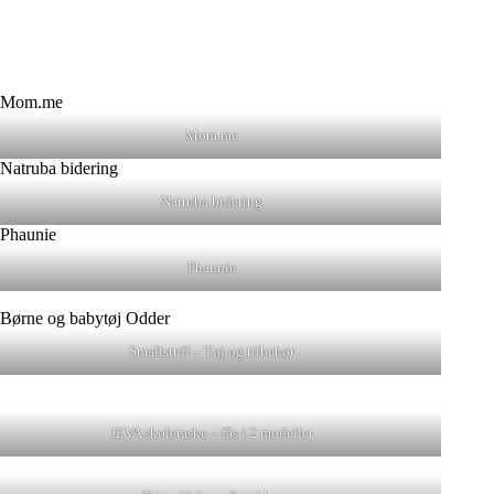
Mom.me
Natruba bidering
Phaunie
Smallstuff – Tøj og tilbehør
JEVA skoletaske – fås i 2 modeller