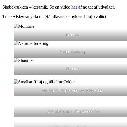
Skabekrukken – keramik. Se en video
her
af noget af udvalget.
Trine Alslev smykker – Håndlavede smykker i høj kvalitet
Mom.me
Natruba bidering
Phaunie
Smallstuff – Barnevogne og dukkesenge
JEVA skoletaske – fås i 2 modeller