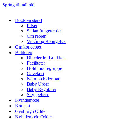
Spring til indhold
Book en stand
Priser
Sådan fungerer det
Om reolen
Vilkår og Betingelser
Om konceptet
Butikken
Billeder fra Butikken
Faciliteter
Hold mødregruppe
Gavekort
Natruba bideringe
Baby Uroer
Baby Regnbuer
Skyggebørn
Kvindemode
Kontakt
Genbrug i Odder
Kvindemode Odder