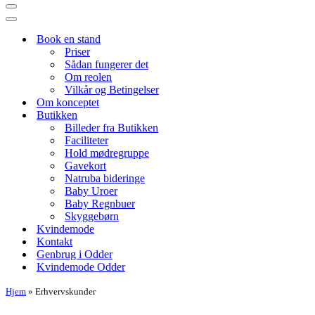
Navigation
menu
Navigation
menu
Book en stand
Priser
Sådan fungerer det
Om reolen
Vilkår og Betingelser
Om konceptet
Butikken
Billeder fra Butikken
Faciliteter
Hold mødregruppe
Gavekort
Natruba bideringe
Baby Uroer
Baby Regnbuer
Skyggebørn
Kvindemode
Kontakt
Genbrug i Odder
Kvindemode Odder
Hjem
»
Erhvervskunder