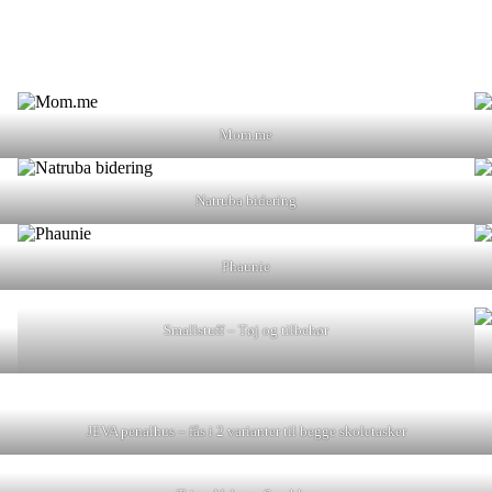
Mom.me
Natruba bidering
Phaunie
Smallstuff – Tøj og tilbehør
JEVA penalhus – fås i 2 varianter til begge skoletasker