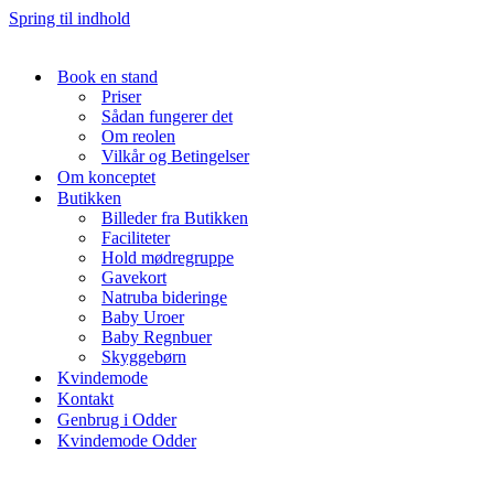
Spring til indhold
Book en stand
Priser
Sådan fungerer det
Om reolen
Vilkår og Betingelser
Om konceptet
Butikken
Billeder fra Butikken
Faciliteter
Hold mødregruppe
Gavekort
Natruba bideringe
Baby Uroer
Baby Regnbuer
Skyggebørn
Kvindemode
Kontakt
Genbrug i Odder
Kvindemode Odder