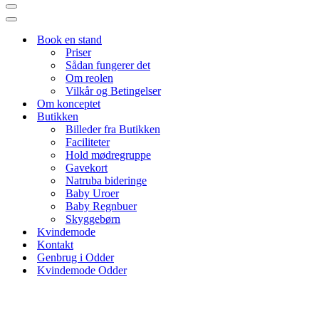
Navigation
menu
Navigation
menu
Book en stand
Priser
Sådan fungerer det
Om reolen
Vilkår og Betingelser
Om konceptet
Butikken
Billeder fra Butikken
Faciliteter
Hold mødregruppe
Gavekort
Natruba bideringe
Baby Uroer
Baby Regnbuer
Skyggebørn
Kvindemode
Kontakt
Genbrug i Odder
Kvindemode Odder