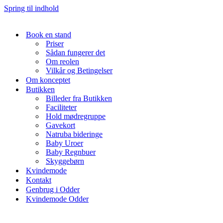
Spring til indhold
Book en stand
Priser
Sådan fungerer det
Om reolen
Vilkår og Betingelser
Om konceptet
Butikken
Billeder fra Butikken
Faciliteter
Hold mødregruppe
Gavekort
Natruba bideringe
Baby Uroer
Baby Regnbuer
Skyggebørn
Kvindemode
Kontakt
Genbrug i Odder
Kvindemode Odder