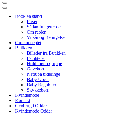
Navigation
menu
Navigation
menu
Book en stand
Priser
Sådan fungerer det
Om reolen
Vilkår og Betingelser
Om konceptet
Butikken
Billeder fra Butikken
Faciliteter
Hold mødregruppe
Gavekort
Natruba bideringe
Baby Uroer
Baby Regnbuer
Skyggebørn
Kvindemode
Kontakt
Genbrug i Odder
Kvindemode Odder