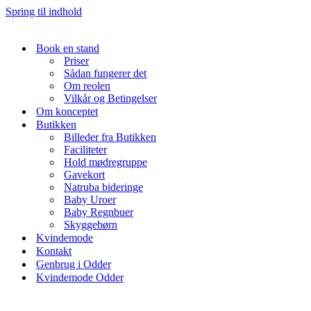
Spring til indhold
Book en stand
Priser
Sådan fungerer det
Om reolen
Vilkår og Betingelser
Om konceptet
Butikken
Billeder fra Butikken
Faciliteter
Hold mødregruppe
Gavekort
Natruba bideringe
Baby Uroer
Baby Regnbuer
Skyggebørn
Kvindemode
Kontakt
Genbrug i Odder
Kvindemode Odder