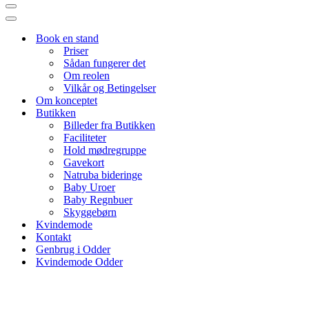
Navigation
menu
Navigation
menu
Book en stand
Priser
Sådan fungerer det
Om reolen
Vilkår og Betingelser
Om konceptet
Butikken
Billeder fra Butikken
Faciliteter
Hold mødregruppe
Gavekort
Natruba bideringe
Baby Uroer
Baby Regnbuer
Skyggebørn
Kvindemode
Kontakt
Genbrug i Odder
Kvindemode Odder