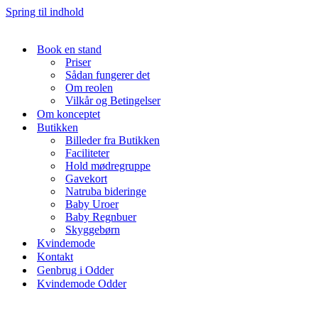
Spring til indhold
Book en stand
Priser
Sådan fungerer det
Om reolen
Vilkår og Betingelser
Om konceptet
Butikken
Billeder fra Butikken
Faciliteter
Hold mødregruppe
Gavekort
Natruba bideringe
Baby Uroer
Baby Regnbuer
Skyggebørn
Kvindemode
Kontakt
Genbrug i Odder
Kvindemode Odder