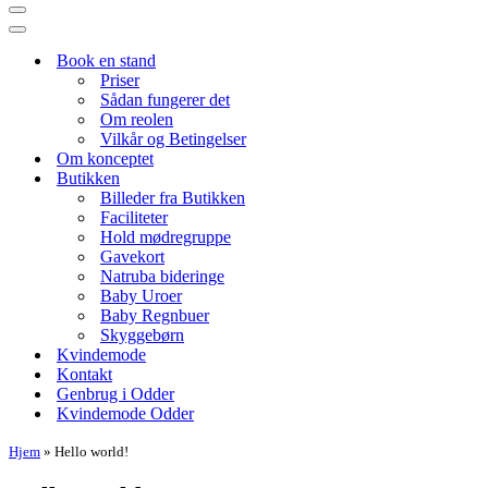
Navigation
menu
Navigation
menu
Book en stand
Priser
Sådan fungerer det
Om reolen
Vilkår og Betingelser
Om konceptet
Butikken
Billeder fra Butikken
Faciliteter
Hold mødregruppe
Gavekort
Natruba bideringe
Baby Uroer
Baby Regnbuer
Skyggebørn
Kvindemode
Kontakt
Genbrug i Odder
Kvindemode Odder
Hjem
»
Hello world!