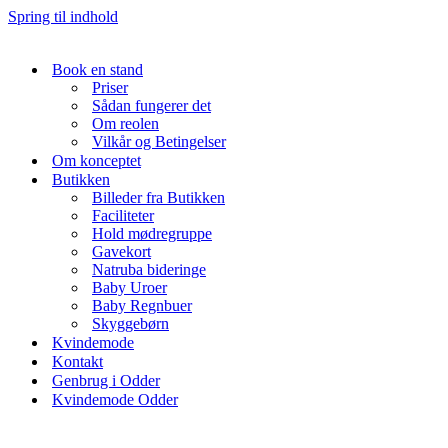
Spring til indhold
Book en stand
Priser
Sådan fungerer det
Om reolen
Vilkår og Betingelser
Om konceptet
Butikken
Billeder fra Butikken
Faciliteter
Hold mødregruppe
Gavekort
Natruba bideringe
Baby Uroer
Baby Regnbuer
Skyggebørn
Kvindemode
Kontakt
Genbrug i Odder
Kvindemode Odder