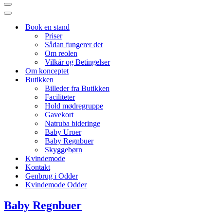
Navigation
menu
Navigation
menu
Book en stand
Priser
Sådan fungerer det
Om reolen
Vilkår og Betingelser
Om konceptet
Butikken
Billeder fra Butikken
Faciliteter
Hold mødregruppe
Gavekort
Natruba bideringe
Baby Uroer
Baby Regnbuer
Skyggebørn
Kvindemode
Kontakt
Genbrug i Odder
Kvindemode Odder
Baby Regnbuer